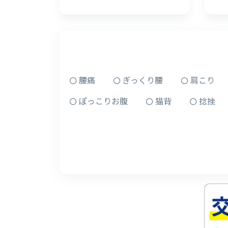
腰痛
ぎっくり腰
肩こり
ぽっこりお腹
猫背
捻挫