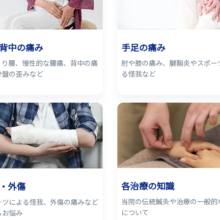
背中の痛み
手足の痛み
くり腰、慢性的な腰痛、背中の痛
肘や膝の痛み、腱鞘炎やスポー
骨盤の歪みなど
る怪我など
各治療の知識
・外傷
当院の伝統鍼灸や治療の一般的
ーツによる怪我、外傷の痛みなど
について
るお悩み