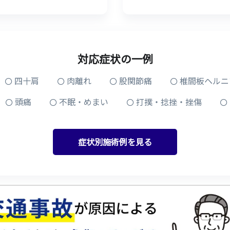
対応症状の一例
四十肩
肉離れ
股関節痛
椎間板ヘルニ
頭痛
不眠・めまい
打撲・捻挫・挫傷
症状別施術例を見る