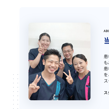
AB
患
も
患
を
ス
ス