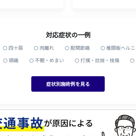
対応症状の一例
四十肩
肉離れ
股関節痛
椎間板ヘルニ
頭痛
不眠・めまい
打撲・捻挫・挫傷
症状別施術例を見る