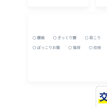
腰痛
ぎっくり腰
肩こり
ぽっこりお腹
猫背
捻挫