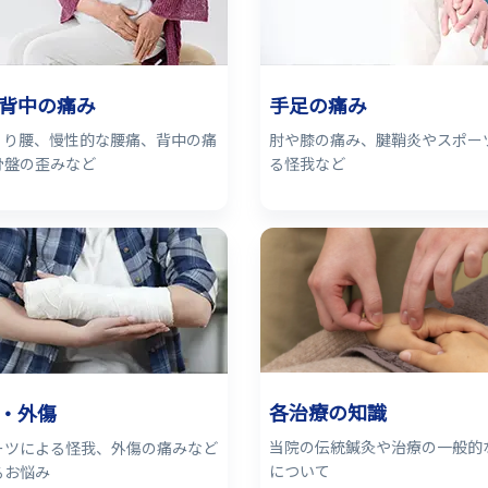
背中の痛み
手足の痛み
くり腰、慢性的な腰痛、背中の痛
肘や膝の痛み、腱鞘炎やスポー
骨盤の歪みなど
る怪我など
各治療の知識
・外傷
当院の伝統鍼灸や治療の一般的
ーツによる怪我、外傷の痛みなど
について
るお悩み