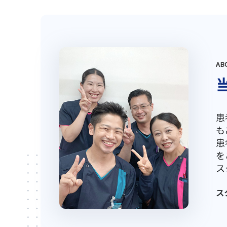
AB
患
も
患
を
ス
ス