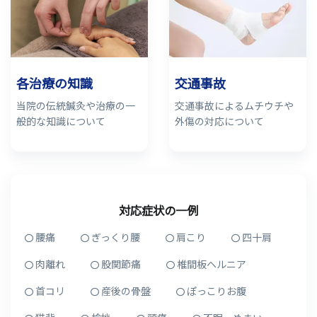
各治療の知識
交通事故
当院の伝統鍼灸や治療の一
交通事故によるムチウチや
般的な知識について
外傷の対応について
対応症状の一例
腰痛
ぎっくり腰
肩こり
四十肩
肉離れ
股関節痛
椎間板ヘルニア
首コリ
産後の骨盤
ぽっこりお腹