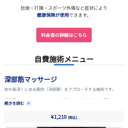
捻挫・打撲・スポーツ外傷など症状により
健康保険が使用
できます。
料金表の詳細はこちら
自費施術メニュー
深部筋マッサージ
体の奥深くにある筋肉（深部筋）をアプローチする施術です。
深部筋とはインナーマッスルとも言われ、身体を支える筋肉です。
+
続きを読む
骨格の歪みや姿勢不良などにより深部筋に負担がかかり硬くなり
ます。
¥1,210
(税込)
当院では痛みやこりがある方に独自の施術方法で深部筋にアプロ
ーチします。