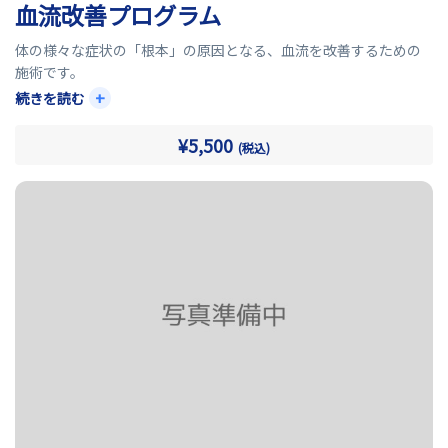
血流改善プログラム
体の様々な症状の「根本」の原因となる、血流を改善するための
施術です。
+
続きを読む
筋肉も骨格も内臓も、血液が流れているから栄養され、健康な状
態が維持されます。
¥5,500
(税込)
血流が悪くなれば、痛み・だるさや疲れ・不眠・冷えなど様々な
症状が出ます。
これらに対して、アプローチすることができる施術となります。