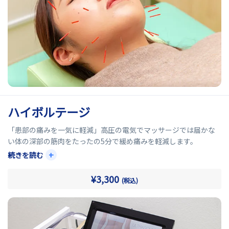
ハイボルテージ
「患部の痛みを一気に軽減」高圧の電気でマッサージでは届かな
い体の深部の筋肉をたったの5分で緩め痛みを軽減します。
鍼灸が苦手な方にもおすすめ！！ギックリ腰、寝違え、肉離れな
+
続きを読む
どの急性期や肩こり、慢性腰痛など慢性期にも有効です。
¥3,300
(税込)