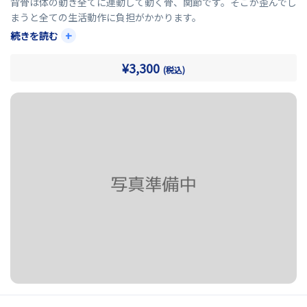
背骨は体の動き全てに連動して動く骨、関節です。そこが歪んでし
まうと全ての生活動作に負担がかかります。
+
続きを読む
直接、背骨・骨格を調整し整えることで全ての負担を軽減させる
ことが可能になります。
¥3,300
(税込)
また、姿勢矯正や骨盤矯正などの体の土台を整えた後に背骨・骨
格を整えるために取り入れることがオススメです。