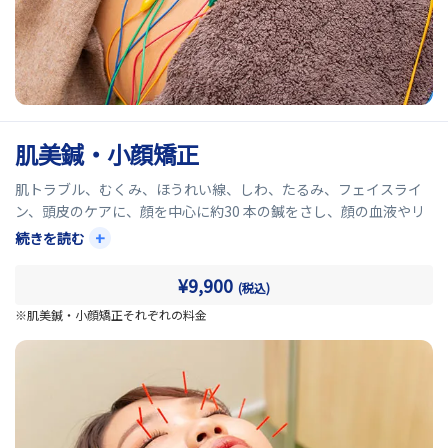
肌美鍼・小顔矯正
肌トラブル、むくみ、ほうれい線、しわ、たるみ、フェイスライ
ン、頭皮のケアに、顔を中心に約30 本の鍼をさし、顔の血液やリ
ンパの流れを改善。コラーゲンの生成を促進させることで、顔の
+
続きを読む
たるみをなくし肌にハリとツヤを与える特殊な美容鍼を施しま
す。
¥9,900
(税込)
頭部、顔面部の血行促進を促し、ターンオーバーが活発になるよ
※肌美鍼・小顔矯正それぞれの料金
うに体質を変化させていきます。
それにより、コラーゲンやエラスチン、セラミドの分泌が活性化
し、お肌のハリ、ツヤが期待できます。