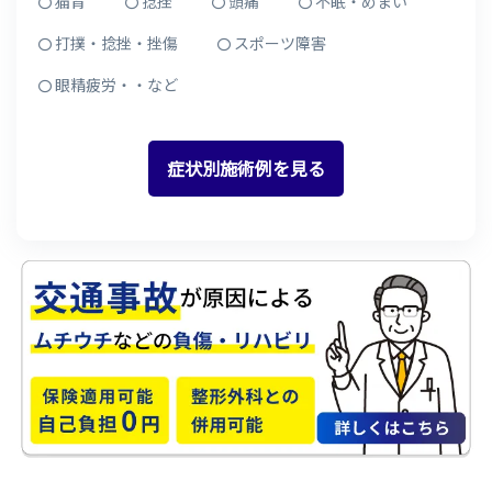
猫背
捻挫
頭痛
不眠・めまい
打撲・捻挫・挫傷
スポーツ障害
眼精疲労・・など
症状別施術例を見る