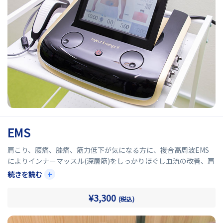
EMS
肩こり、腰痛、膝痛、筋力低下が気になる方に、複合高周波EMS
によりインナーマッスル(深層筋)をしっかりほぐし血流の改善、肩
こりや腰痛といった痛みの改善効果が期待ができます。
+
続きを読む
またインナーマッスルを鍛え引き締めることにより、関節が安定
¥3,300
(税込)
し体幹(体のバランス)が整うといった効果があります。
腰から腹の深部にかけてある腹横筋をしっかりと鍛えることによ