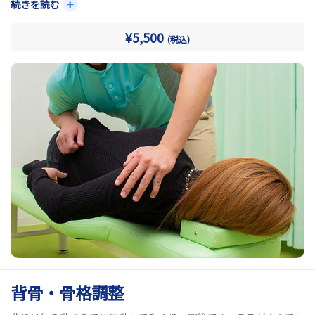
産、運動不足などによって骨盤が歪むと、身体へさまざまな負担が
+
続きを読む
かかります。
¥5,500
(税込)
当院の骨盤矯正では、身体の状態を確認しながら骨盤を矯正し整
えることで負担の少ない身体づくりを目指します。
背骨・骨格調整