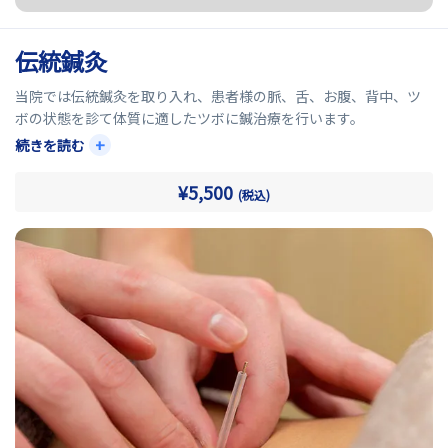
伝統鍼灸
当院では伝統鍼灸を取り入れ、患者様の脈、舌、お腹、背中、ツ
ボの状態を診て体質に適したツボに鍼治療を行います。
+
続きを読む
自然に体を整えようとするご自身の力(自然治癒力)を引き出す伝統
鍼灸を是非ご体感ください。
¥5,500
(税込)
【おすすめの症状】
更年期障害・生理痛・頭痛・冷え性・花粉症・風邪・神経痛・ア
トピー性皮膚炎・めまい・胃痛・便秘・関節痛・かんむし等