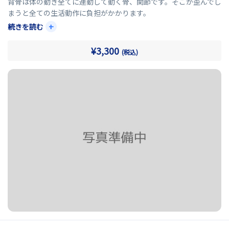
背骨は体の動き全てに連動して動く骨、関節です。そこが歪んでし
まうと全ての生活動作に負担がかかります。
+
続きを読む
直接、背骨・骨格を調整し整えることで全ての負担を軽減させる
ことが可能になります。
¥3,300
(税込)
また、姿勢矯正や骨盤矯正などの体の土台を整えた後に背骨・骨
格を整えるために取り入れることがオススメです。