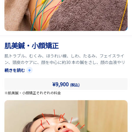
肌美鍼・小顔矯正
肌トラブル、むくみ、ほうれい線、しわ、たるみ、フェイスライ
ン、頭皮のケアに、顔を中心に約30 本の鍼をさし、顔の血液やリ
ンパの流れを改善。コラーゲンの生成を促進させることで、顔の
+
続きを読む
たるみをなくし肌にハリとツヤを与える特殊な美容鍼を施しま
す。
¥9,900
(税込)
頭部、顔面部の血行促進を促し、ターンオーバーが活発になるよ
※肌美鍼・小顔矯正それぞれの料金
うに体質を変化させていきます。
それにより、コラーゲンやエラスチン、セラミドの分泌が活性化
し、お肌のハリ、ツヤが期待できます。