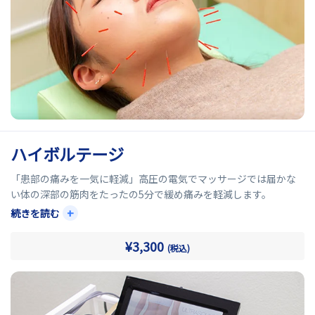
ハイボルテージ
「患部の痛みを一気に軽減」高圧の電気でマッサージでは届かな
い体の深部の筋肉をたったの5分で緩め痛みを軽減します。
鍼灸が苦手な方にもおすすめ！！ギックリ腰、寝違え、肉離れな
+
続きを読む
どの急性期や肩こり、慢性腰痛など慢性期にも有効です。
¥3,300
(税込)