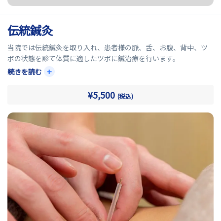
伝統鍼灸
当院では伝統鍼灸を取り入れ、患者様の脈、舌、お腹、背中、ツ
ボの状態を診て体質に適したツボに鍼治療を行います。
+
続きを読む
自然に体を整えようとするご自身の力(自然治癒力)を引き出す伝統
鍼灸を是非ご体感ください。
¥5,500
(税込)
【おすすめの症状】
更年期障害・生理痛・頭痛・冷え性・花粉症・風邪・神経痛・ア
トピー性皮膚炎・めまい・胃痛・便秘・関節痛・かんむし等