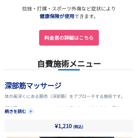
捻挫・打撲・スポーツ外傷など症状により
健康保険が使用
できます。
料金表の詳細はこちら
自費施術メニュー
深部筋マッサージ
体の奥深くにある筋肉（深部筋）をアプローチする施術です。
深部筋とはインナーマッスルとも言われ、身体を支える筋肉です。
+
続きを読む
骨格の歪みや姿勢不良などにより深部筋に負担がかかり硬くなり
ます。
¥1,210
(税込)
当院では痛みやこりがある方に独自の施術方法で深部筋にアプロ
ーチします。