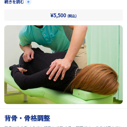
産、運動不足などによって骨盤が歪むと、身体へさまざまな負担が
+
続きを読む
かかります。
¥5,500
(税込)
当院の骨盤矯正では、身体の状態を確認しながら骨盤を矯正し整
えることで負担の少ない身体づくりを目指します。
背骨・骨格調整