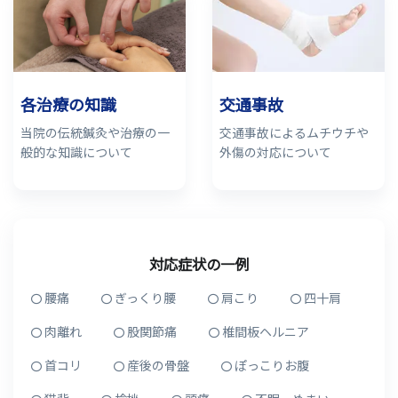
各治療の知識
交通事故
当院の伝統鍼灸や治療の一
交通事故によるムチウチや
般的な知識について
外傷の対応について
対応症状の一例
腰痛
ぎっくり腰
肩こり
四十肩
肉離れ
股関節痛
椎間板ヘルニア
首コリ
産後の骨盤
ぽっこりお腹