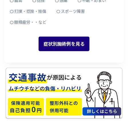
猫背
捻挫
頭痛
不眠・めまい
打撲・捻挫・挫傷
スポーツ障害
眼精疲労・・など
症状別施術例を見る