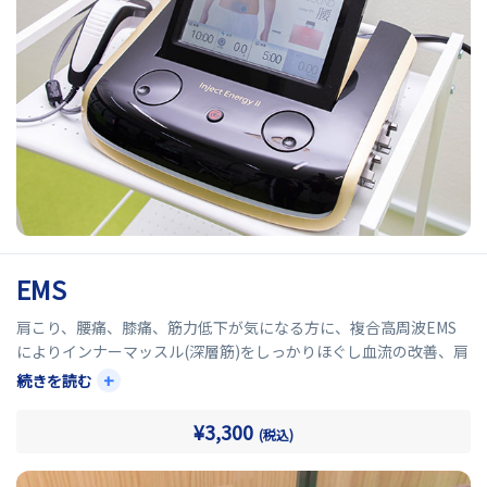
EMS
肩こり、腰痛、膝痛、筋力低下が気になる方に、複合高周波EMS
によりインナーマッスル(深層筋)をしっかりほぐし血流の改善、肩
こりや腰痛といった痛みの改善効果が期待ができます。
+
続きを読む
またインナーマッスルを鍛え引き締めることにより、関節が安定
¥3,300
(税込)
し体幹(体のバランス)が整うといった効果があります。
腰から腹の深部にかけてある腹横筋をしっかりと鍛えることによ