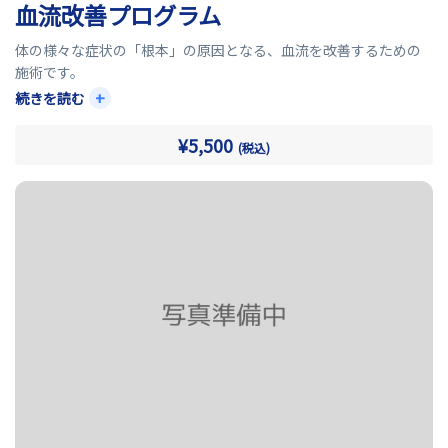
血流改善プログラム
体の様々な症状の「根本」の原因となる、血流を改善するための
施術です。
+
続きを読む
筋肉も骨格も内臓も、血液が流れているから栄養され、健康な状
態が維持されます。
¥5,500
(税込)
血流が悪くなれば、痛み・だるさや疲れ・不眠・冷えなど様々な
症状が出ます。
これらに対して、アプローチすることができる施術となります。