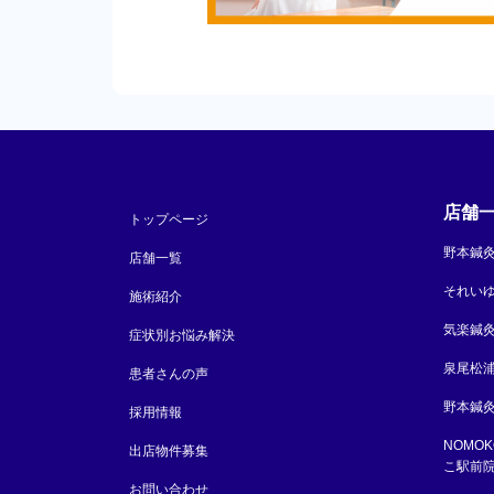
店舗
トップページ
野本鍼
店舗一覧
それい
施術紹介
気楽鍼
症状別お悩み解決
泉尾松
患者さんの声
野本鍼灸
採用情報
NOMO
出店物件募集
こ駅前
お問い合わせ