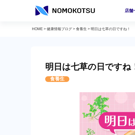
店舗
HOME
>
健康情報ブログ
>
食養生
>
明日は七草の日ですね！
明日は七草の日ですね
食養生