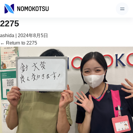
2275
ashida
|
2024年8月5日
←
Return to 2275