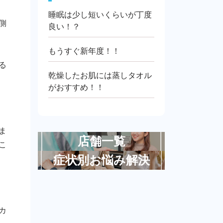
睡眠は少し短いくらいが丁度
側
良い！？
もうすぐ新年度！！
る
乾燥したお肌には蒸しタオル
がおすすめ！！
ま
店舗一覧
こ
症状別お悩み解決
カ