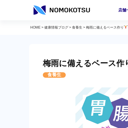
店舗
HOME
>
健康情報ブログ
>
食養生
>
梅雨に備えるベース作り
梅雨に備えるベース作
食養生