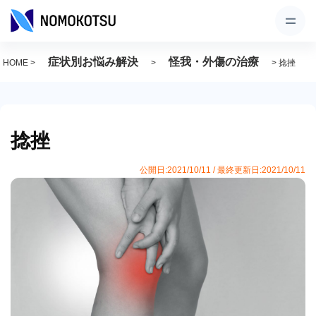
症状別お悩み解決
怪我・外傷の治療
HOME
>
>
>
捻挫
捻挫
公開日:2021/10/11 / 最終更新日:2021/10/11