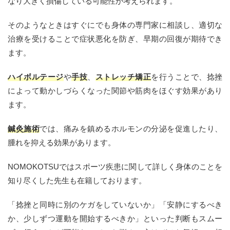
なり大きく損傷している可能性が考えられます。
そのようなときはすぐにでも身体の専門家に相談し、適切な
治療を受けることで症状悪化を防ぎ、早期の回復が期待でき
ます。
ハイボルテージ
や
手技
、
ストレッチ矯正
を行うことで、捻挫
によって動かしづらくなった関節や筋肉をほぐす効果があり
ます。
鍼灸施術
では、痛みを鎮めるホルモンの分泌を促進したり、
腫れを抑える効果があります。
NOMOKOTSUではスポーツ疾患に関して詳しく身体のことを
知り尽くした先生も在籍しております。
「捻挫と同時に別のケガをしていないか」「安静にするべき
か、少しずつ運動を開始するべきか」といった判断もスムー